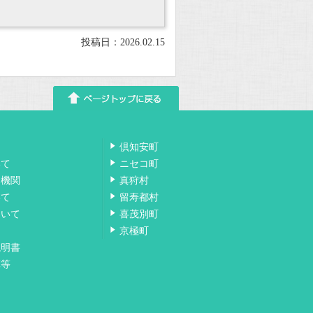
投稿日：2026.02.15
倶知安町
いて
ニセコ町
会機関
真狩村
いて
留寿都村
ついて
喜茂別町
京極町
説明書
算等