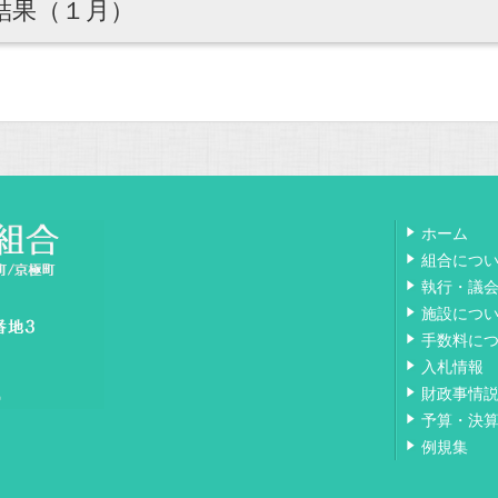
結果（１月）
ホーム
組合につ
執行・議
施設につ
手数料に
入札情報
財政事情
予算・決
例規集